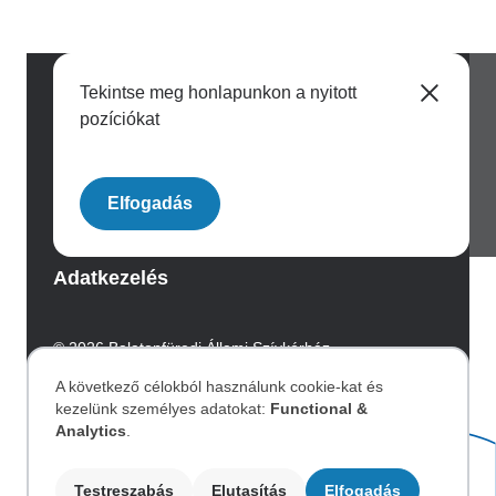
Tekintse meg honlapunkon a nyitott
pozíciókat
Image
Elfogadás
Archívum
Adatkezelés
© 2026 Balatonfüredi Állami Szívkórház.
Az oldalt az Integral Vision készítette.
A következő célokból használunk cookie-kat és
kezelünk személyes adatokat:
Functional &
Személyes
Akadálymentesítési nyilatkozat
Analytics
.
Testreszabás
Elutasítás
Elfogadás
Image