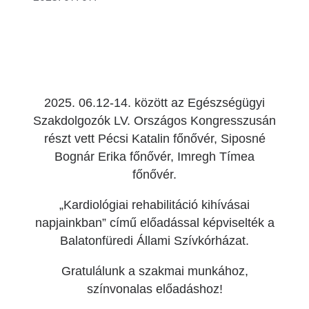
2025. 06.12-14. között az Egészségügyi
Szakdolgozók LV. Országos Kongresszusán
részt vett Pécsi Katalin főnővér, Siposné
Bognár Erika főnővér, Imregh Tímea
főnővér.
„Kardiológiai rehabilitáció kihívásai
napjainkban” című előadással képviselték a
Balatonfüredi Állami Szívkórházat.
Gratulálunk a szakmai munkához,
színvonalas előadáshoz!