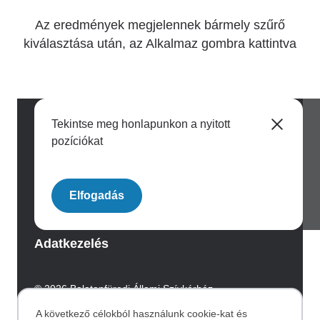
Az eredmények megjelennek bármely szűrő
kiválasztása után, az Alkalmaz gombra kattintva
Tekintse meg honlapunkon a nyitott
pozíciókat
Image
Elfogadás
Archívum
Adatkezelés
© 2026 Balatonfüredi Állami Szívkórház.
Az oldalt az Integral Vision készítette.
A következő célokból használunk cookie-kat és