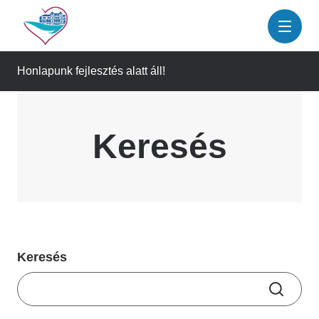
Ugrás
a
tartalomra
Honlapunk fejlesztés alatt áll!
Keresés
Keresés