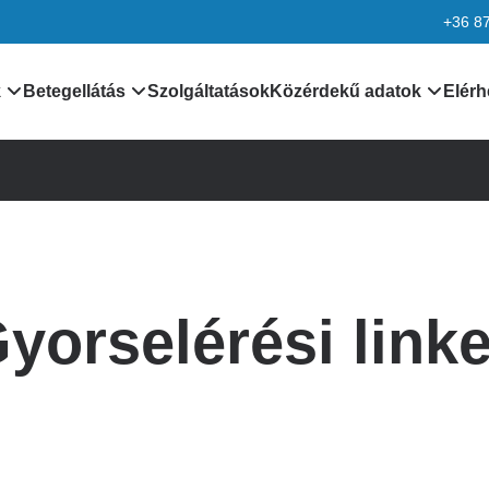
+36 8
k
Betegellátás
Szolgáltatások
Közérdekű adatok
Elérh
nformációk
Orvosaink
Általános közzétételi lis
k
Leletek, laboreredmények
Különös közzétételi list
Járóbeteg ellátás
Minőségirányítás
yorselérési link
rmációk
Betegtájékoztatók,
Adatvédelem
dokumentumok
ciók
Alapítvány
kek
Pályázatok