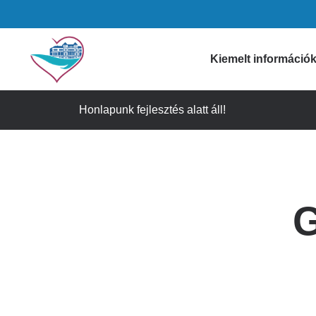
Ugrás
a
tartalomra
Domain
Kiemelt információ
menu
Honlapunk fejlesztés alatt áll!
Gyógyszertári i
for
Figyelmeztetése
Szívkórház
Időpontfoglalás
G
Látogatási info
(main)
Ügyeleti informá
Gyorselérési lin