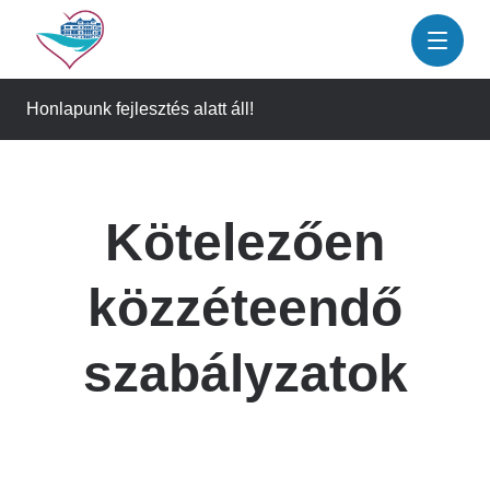
Ugrás
a
tartalomra
Honlapunk fejlesztés alatt áll!
Kötelezően
közzéteendő
szabályzatok