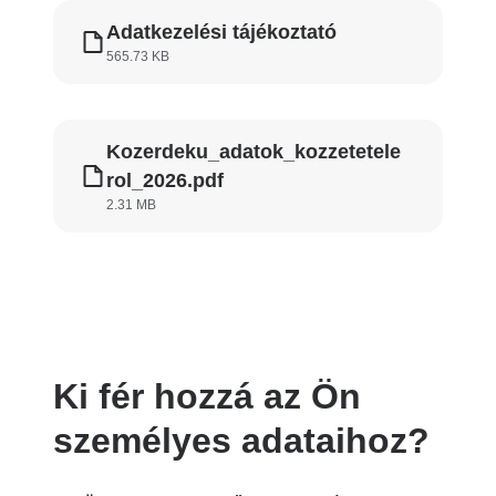
Adatkezelési tájékoztató
565.73 KB
Kozerdeku_adatok_kozzetetele
rol_2026.pdf
2.31 MB
Ki fér hozzá az Ön
személyes adataihoz?