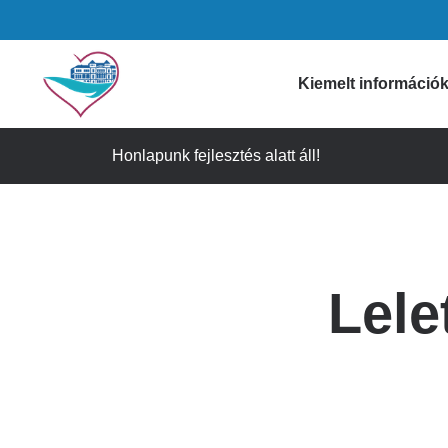
Ugrás
a
tartalomra
Domain
Kiemelt információ
menu
Honlapunk fejlesztés alatt áll!
Gyógyszertári i
for
Figyelmeztetése
Szívkórház
Időpontfoglalás
Lele
Látogatási info
(main)
Ügyeleti informá
Gyorselérési lin