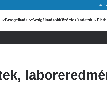
+36 8
k
Betegellátás
Szolgáltatások
Közérdekű adatok
Elérh
nformációk
Orvosaink
Általános közzétételi lis
k
Leletek, laboreredmények
Különös közzétételi list
Járóbeteg ellátás
Minőségirányítás
tek, laboreredm
rmációk
Betegtájékoztatók,
Adatvédelem
dokumentumok
ciók
Alapítvány
kek
Pályázatok