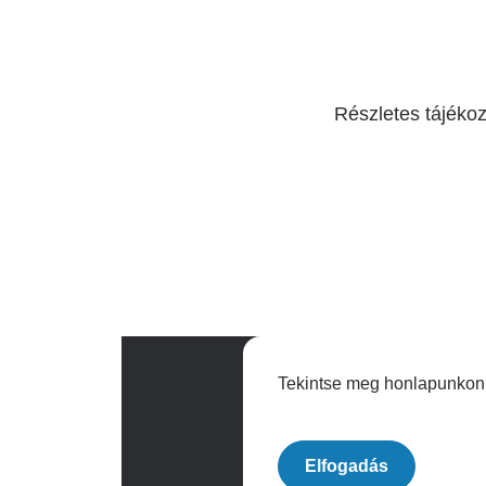
Részletes tájékozt
Tekintse meg honlapunkon a
Archívum
Elfogadás