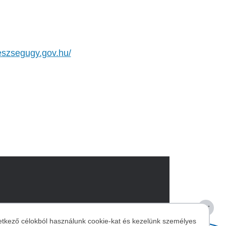
geszsegugy.gov.hu/
etkező célokból használunk cookie-kat és kezelünk személyes