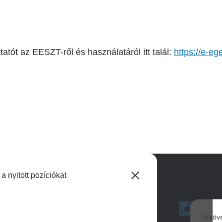
atót az EESZT-ről és használatáról itt talál:
https://e-e
 nyitott pozíciókat
Image
Adatkezelés
A köv