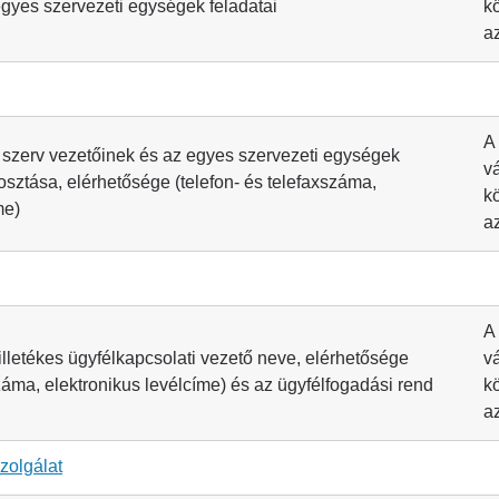
egyes szervezeti egységek feladatai
k
a
A
ó szerv vezetőinek és az egyes szervezeti egységek
v
sztása, elérhetősége (telefon- és telefaxszáma,
k
me)
a
A
illetékes ügyfélkapcsolati vezető neve, elérhetősége
v
száma, elektronikus levélcíme) és az ügyfélfogadási rend
k
a
zolgálat