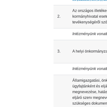
Az országos illetéke
2.
kormányhivatal eseté
tevékenységéről szó
Intézményünk vonat
3.
A helyi önkormányzat
Intézményünk vonat
Államigazgatási, ön
ügyfajtánként és elj
megnevezése, hatás
eljáró szerv megneve
szükséges dokumentu