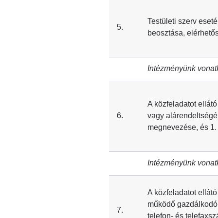
Testületi szerv eseté
5.
beosztása, elérhető
Intézményünk vonat
A közfeladatot ellátó
6.
vagy alárendeltségé
megnevezése, és 1. 
Intézményünk vonat
A közfeladatot ellátó
működő gazdálkodó s
7.
telefon- és telefaxs