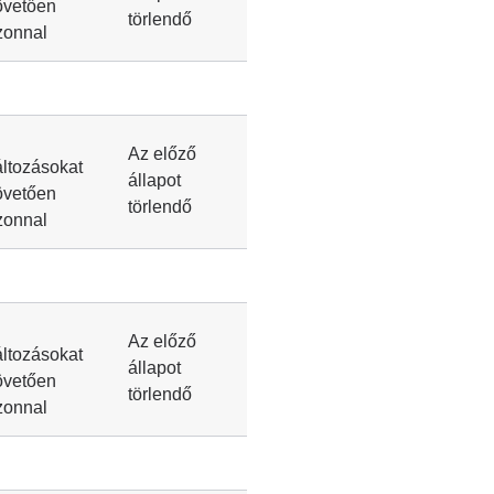
övetően
törlendő
zonnal
Az előző
áltozásokat
állapot
övetően
törlendő
zonnal
Az előző
áltozásokat
állapot
övetően
törlendő
zonnal