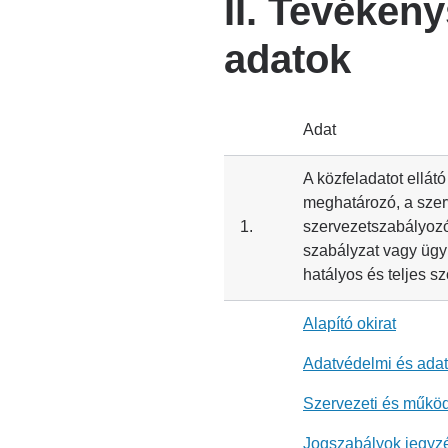
II. Tevéken
adatok
Adat
A közfeladatot ellát
meghatározó, a szer
1.
szervezetszabályozó
szabályzat vagy ügy
hatályos és teljes s
Alapító okirat
Adatvédelmi és adat
Szervezeti és működ
Jogszabályok jegyz