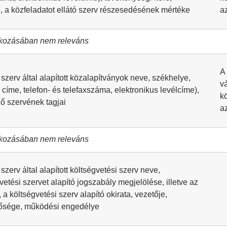
, a közfeladatot ellátó szerv részesedésének mértéke
a
kozásában nem releváns
A
 szerv által alapított közalapítványok neve, székhelye,
v
 címe, telefon- és telefaxszáma, elektronikus levélcíme),
k
lő szervének tagjai
a
kozásában nem releváns
 szerv által alapított költségvetési szerv neve,
vetési szervet alapító jogszabály megjelölése, illetve az
, a költségvetési szerv alapító okirata, vezetője,
tősége, működési engedélye