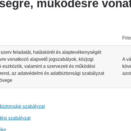
ységre, működésre vona
Fris
ó szerv feladatát, hatáskörét és alaptevékenységét
vre vonatkozó alapvető jogszabályok, közjogi
A vá
 eszközök, valamint a szervezeti és működési
köv
rend, az adatvédelmi és adatbiztonsági szabályzat
azo
zövege
biztonsági szabályzat
ési szabályzat
éke