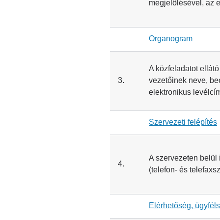
megjelölésével, az 
Organogram
A közfeladatot ellát
3.
vezetőinek neve, beo
elektronikus levélcí
Szervezeti felépítés
A szervezeten belül 
4.
(telefon- és telefax
Elérhetőség, ügyféls