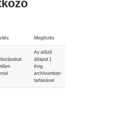
tkozó
sítés
Megőrzés
Az előző
ltozásokat
állapot 1
etően
évig
nnal
archívumban
tartásával