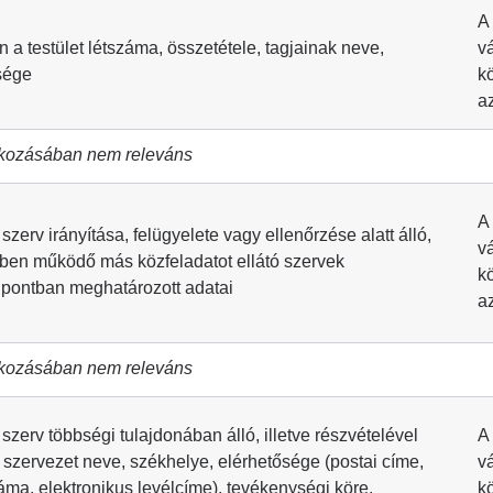
A
n a testület létszáma, összetétele, tagjainak neve,
v
sége
k
a
kozásában nem releváns
A
 szerv irányítása, felügyelete vagy ellenőrzése alatt álló,
v
ben működő más közfeladatot ellátó szervek
k
pontban meghatározott adatai
a
kozásában nem releváns
 szerv többségi tulajdonában álló, illetve részvételével
A
zervezet neve, székhelye, elérhetősége (postai címe,
v
záma, elektronikus levélcíme), tevékenységi köre,
k