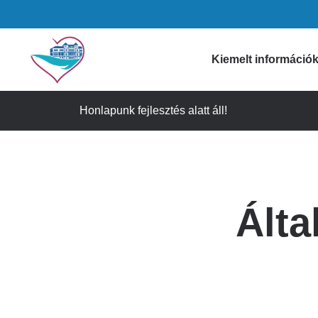
Ugrás
a
tartalomra
Domain
Kiemelt információ
menu
Honlapunk fejlesztés alatt áll!
Gyógyszertári i
for
Figyelmeztetése
Szívkórház
Időpontfoglalás
Álta
Látogatási info
(main)
Ügyeleti informá
Gyorselérési lin