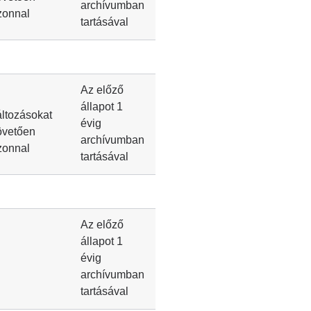
archívumban
zonnal
tartásával
Az előző
állapot 1
áltozásokat
évig
övetően
archívumban
zonnal
tartásával
Az előző
állapot 1
évig
archívumban
tartásával