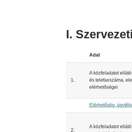
I. Szervezet
Adat
A közfeladatot ellátó
1.
és telefaxszáma, ele
elérhetőségei
Elérhetőség, ügyféls
A közfeladatot ellát
2.