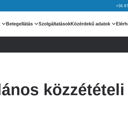
+36 8
k
Betegellátás
Szolgáltatások
Közérdekű adatok
Elérh
nformációk
Orvosaink
Általános közzétételi lis
k
Leletek, laboreredmények
Különös közzétételi list
Járóbeteg ellátás
Minőségirányítás
lános közzétételi 
rmációk
Betegtájékoztatók,
Adatvédelem
dokumentumok
ciók
Alapítvány
kek
Pályázatok