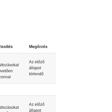
rissítés
Megőrzés
Az előző
áltozásokat
állapot
övetően
törlendő
zonnal
Az előző
áltozásokat
állapot