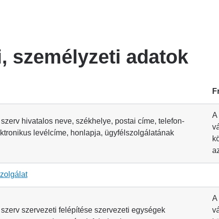
i, személyzeti adatok
F
A
 szerv hivatalos neve, székhelye, postai címe, telefon-
v
ktronikus levélcíme, honlapja, ügyfélszolgálatának
k
a
zolgálat
A
ó szerv szervezeti felépítése szervezeti egységek
v