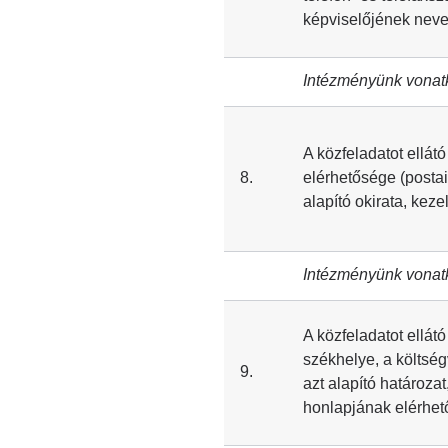
képviselőjének neve
Intézményünk vonat
A közfeladatot ellátó
8.
elérhetősége (postai
alapító okirata, keze
Intézményünk vonat
A közfeladatot ellátó
székhelye, a költség
9.
azt alapító határozat
honlapjának elérhe