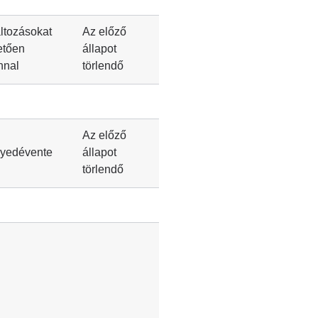
ltozásokat
Az előző
etően
állapot
nnal
törlendő
Az előző
yedévente
állapot
törlendő