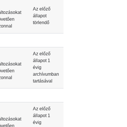
Az előző
áltozásokat
állapot
övetően
törlendő
zonnal
Az előző
állapot 1
áltozásokat
évig
övetően
archívumban
zonnal
tartásával
Az előző
állapot 1
áltozásokat
évig
övetően