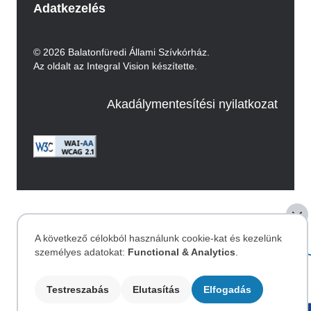
Adatkezelés
© 2026 Balatonfüredi Állami Szívkórház.
Az oldalt az Integral Vision készítette.
Akadálymentesítési nyilatkozat
Image
A következő célokból használunk cookie-kat és kezelünk
személyes adatokat:
Functional & Analytics
.
Személyes
Testreszabás
Elutasítás
Elfogadás
adatok