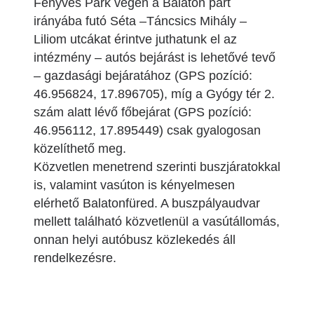
Fenyves Park végén a Balaton part
irányába futó Séta –Táncsics Mihály –
Liliom utcákat érintve juthatunk el az
intézmény – autós bejárást is lehetővé tevő
– gazdasági bejáratához (GPS pozíció:
46.956824, 17.896705), míg a Gyógy tér 2.
szám alatt lévő főbejárat (GPS pozíció:
46.956112, 17.895449) csak gyalogosan
közelíthető meg.
Közvetlen menetrend szerinti buszjáratokkal
is, valamint vasúton is kényelmesen
elérhető Balatonfüred. A buszpályaudvar
mellett található közvetlenül a vasútállomás,
onnan helyi autóbusz közlekedés áll
rendelkezésre.