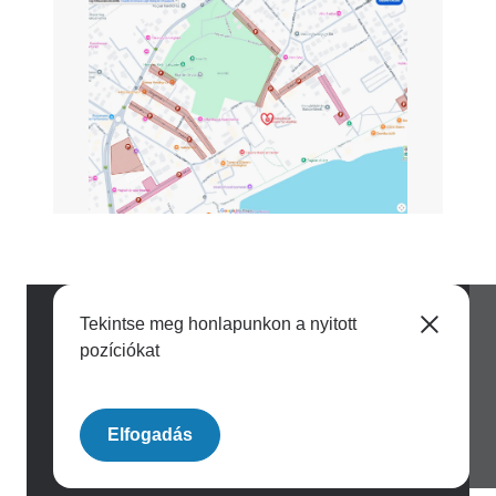
Image
Tekintse meg honlapunkon a nyitott
pozíciókat
Image
Elfogadás
Archívum