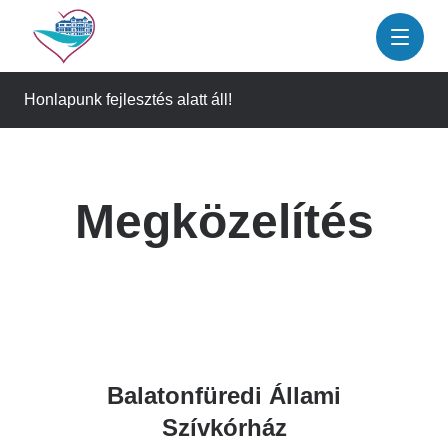
Ugrás
a
tartalomra
Honlapunk fejlesztés alatt áll!
Megközelítés
Balatonfüredi Állami
Szívkórház