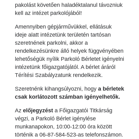
pakolást követően haladéktalanul távozniuk
kell az intézet parkolójából!
Amennyiben gépjárművükkel, ellátásuk
ideje alatt intézetünk területén tartósan
szeretnének parkolni, akkor a
rendelkezésünkre álló helyek függvényében
lehetőségük nyílik Parkoló Bérletet igényelni
intézetünk főigazgatójától. A bérlet áráról
Térítési Szabályzatunk rendelkezik.
Szeretnénk kihangsúlyozni, hogy
a bérletek
csak korlátozott számban igényelhetők.
Az
előjegyzést
a Főigazgatói Titkárság
végzi, a Parkoló Bérlet igénylése
munkanapokon, 10:00-12:00 óra között
történik a 06-87-584-523-as telefonszámon.