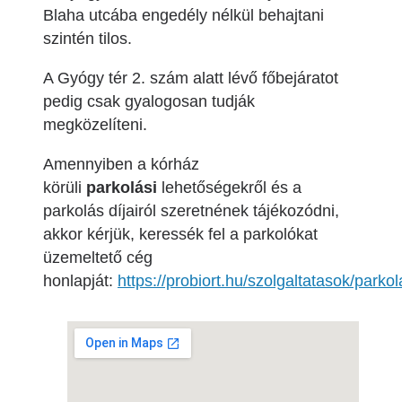
Blaha utcába engedély nélkül behajtani
szintén tilos.
A Gyógy tér 2. szám alatt lévő főbejáratot
pedig csak gyalogosan tudják
megközelíteni.
Amennyiben a kórház
körüli
parkolási
lehetőségekről és a
parkolás díjairól szeretnének tájékozódni,
akkor kérjük, keressék fel a parkolókat
üzemeltető cég
honlapját:
https://probiort.hu/szolgaltatasok/parkol