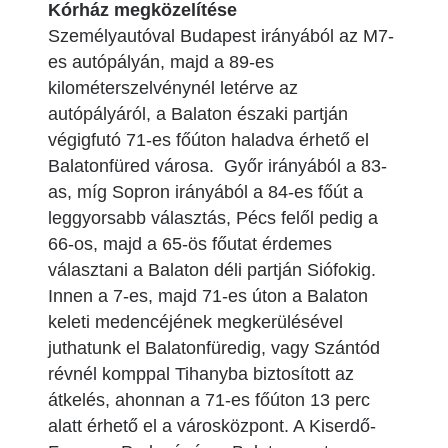
Kórház megközelítése
Személyautóval Budapest irányából az M7-
es autópályán, majd a 89-es
kilométerszelvénynél letérve az
autópályáról, a Balaton északi partján
végigfutó 71-es főúton haladva érhető el
Balatonfüred városa. Győr irányából a 83-
as, míg Sopron irányából a 84-es főút a
leggyorsabb választás, Pécs felől pedig a
66-os, majd a 65-ös főutat érdemes
választani a Balaton déli partján Siófokig.
Innen a 7-es, majd 71-es úton a Balaton
keleti medencéjének megkerülésével
juthatunk el Balatonfüredig, vagy Szántód
révnél komppal Tihanyba biztosított az
átkelés, ahonnan a 71-es főúton 13 perc
alatt érhető el a városközpont. A Kiserdő-