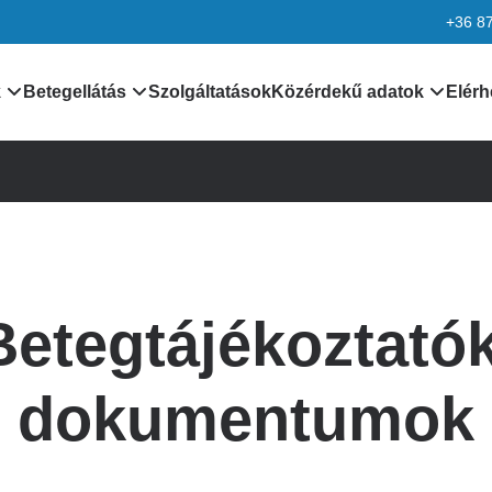
+36 8
k
Betegellátás
Szolgáltatások
Közérdekű adatok
Elérh
nformációk
Orvosaink
Általános közzétételi lis
k
Leletek, laboreredmények
Különös közzétételi list
Járóbeteg ellátás
Minőségirányítás
Betegtájékoztatók
rmációk
Betegtájékoztatók,
Adatvédelem
dokumentumok
ciók
Alapítvány
dokumentumok
kek
Pályázatok