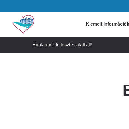
Ugrás
a
tartalomra
Domain
Kiemelt információ
menu
Honlapunk fejlesztés alatt áll!
Gyógyszertári i
for
Figyelmeztetése
Szívkórház
Időpontfoglalás
Látogatási info
(main)
Ügyeleti informá
Gyorselérési lin