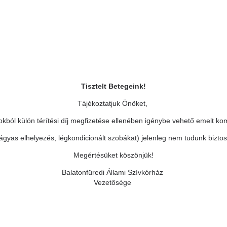
Tisztelt Betegeink!
Tájékoztatjuk Önöket,
okból külön térítési díj megfizetése ellenében igénybe vehető emelt ko
ágyas elhelyezés, légkondicionált szobákat) jelenleg nem tudunk biztosí
Megértésüket köszönjük!
Balatonfüredi Állami Szívkórház
Vezetősége