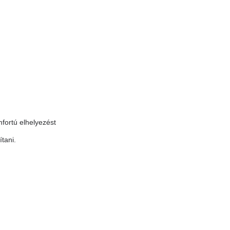
mfortú elhelyezést
tani.