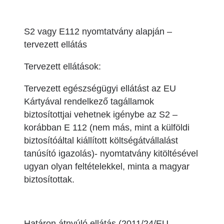
S2 vagy E112 nyomtatvány alapján –
tervezett ellátás
Tervezett ellátások:
Tervezett egészségügyi ellátást az EU
Kártyával rendelkező tagállamok
biztosítottjai vehetnek igénybe az S2 –
korábban E 112 (nem más, mint a külföldi
biztosítóáltal kiállított költségátvállalást
tanúsító igazolás)- nyomtatvány kitöltésével
ugyan olyan feltételekkel, minta a magyar
biztosítottak.
Határon átnyúló ellátás (2011/24/EU