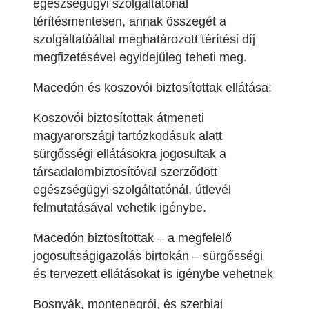
egészségügyi szolgáltatónál
térítésmentesen, annak összegét a
szolgáltatóáltal meghatározott térítési díj
megfizetésével egyidejűleg teheti meg.
Macedón és koszovói biztosítottak ellátása:
Koszovói biztosítottak átmeneti
magyarországi tartózkodásuk alatt
sürgősségi ellátásokra jogosultak a
társadalombiztosítóval szerződött
egészségügyi szolgáltatónál, útlevél
felmutatásával vehetik igénybe.
Macedón biztosítottak – a megfelelő
jogosultságigazolás birtokán – sürgősségi
és tervezett ellátásokat is igénybe vehetnek
Bosnyák, montenegrói, és szerbiai