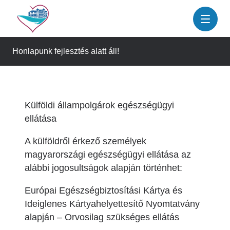
Ugrás
a
tartalomra
Honlapunk fejlesztés alatt áll!
Külföldi állampolgárok egészségügyi
ellátása
A külföldről érkező személyek
magyarországi egészségügyi ellátása az
alábbi jogosultságok alapján történhet:
Európai Egészségbiztosítási Kártya és
Ideiglenes Kártyahelyettesítő Nyomtatvány
alapján – Orvosilag szükséges ellátás