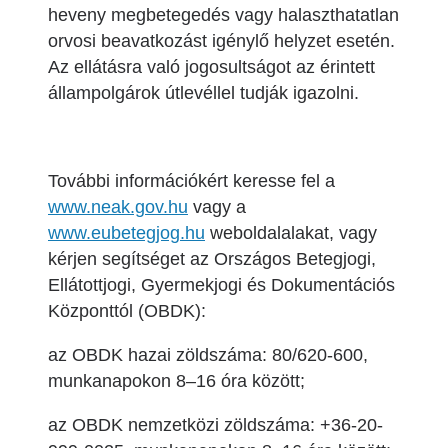
heveny megbetegedés vagy halaszthatatlan
orvosi beavatkozást igénylő helyzet esetén.
Az ellátásra való jogosultságot az érintett
állampolgárok útlevéllel tudják igazolni.
További információkért keresse fel a
www.neak.gov.hu
vagy a
www.eubetegjog.hu
weboldalalakat, vagy
kérjen segítséget az Országos Betegjogi,
Ellátottjogi, Gyermekjogi és Dokumentációs
Központtól (OBDK):
az OBDK hazai zöldszáma: 80/620-600,
munkanapokon 8–16 óra között;
az OBDK nemzetközi zöldszáma: +36-20-