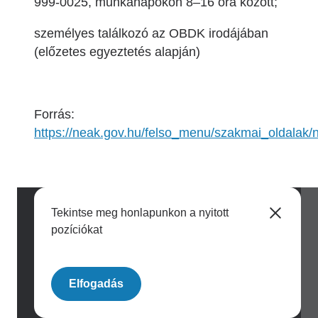
999-0025, munkanapokon 8–16 óra között;
személyes találkozó az OBDK irodájában
(előzetes egyeztetés alapján)
Forrás:
https://neak.gov.hu/felso_menu/szakmai_oldalak
Tekintse meg honlapunkon a nyitott
pozíciókat
Image
Elfogadás
Archívum