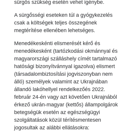
sürgős szükség esetén vehet igénybe.
A sürgősségi eseteken túl a gyógykezelés
csak a költségek teljes összegének
megtérítése ellenében lehetséges.
Menedékeskénti elismerését kérő és
menedékesként (tartózkodási okmánnyal és
magyarországi szálláshely címét tartalmazó
hatósági bizonyítvánnyal igazolva) elismert
(társadalombiztosítási jogviszonyban nem
álló) személyek valamint az Ukrajnában
állandó lakóhellyel rendelkezőés 2022.
február 24-én vagy azt követően Ukrajnából
érkező ukrán-magyar (kettős) állampolgárok
betegségük esetén az egészségügyi
szolgáltatások közül térítésmentesen
jogosultak az alábbi ellátásokra: