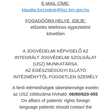
E-MAIL CÍME:
klaudia.torzsokne@ijsz.bm.gov.hu
FOGADÓÓRA HELYE, IDEJE:
előzetes telefonos egyeztetést
követően
A JOGVÉDELMI KÉPVISELŐ AZ
INTEGRÁLT JOGVÉDELMI SZOLGÁLAT
(IJSZ) MUNKATÁRSA,
AZ EGÉSZSÉGÜGYI ELLÁTÓ
INTÉZMÉNYTŐL FÜGGETLEN SZEMÉLY
A fenti elérhetőségek sikertelensége esetén
az IJSZ zöldszáma hívható:
06/80/620-055
On affairs of patients’ rights foreign
language patients should contact the