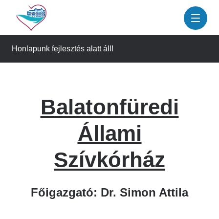
Ugrás
a
tartalomra
Honlapunk fejlesztés alatt áll!
Balatonfüredi
Állami
Szívkórház
Főigazgató: Dr. Simon Attila