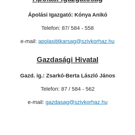
Ápolási Igazgató: Kónya Anikó
Telefon: 87/ 584 - 558
e-mail:
apolasititkarsag@szivkorhaz.hu
Gazdasági Hivatal
Gazd. ig.: Zsarkó-Berta László János
Telefon: 87 / 584 - 562
e-mail:
gazdasag@szivkorhaz.hu