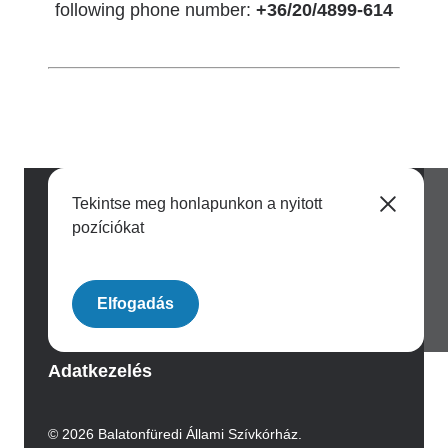
following phone number:
+36/20/4899-614
Tekintse meg honlapunkon a nyitott
pozíciókat
Image
Elfogadás
Archívum
Adatkezelés
© 2026 Balatonfüredi Állami Szívkórház.