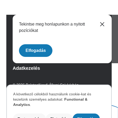
Tekintse meg honlapunkon a nyitott
pozíciókat
Image
Elfogadás
Archívum
Adatkezelés
© 2026 Balatonfüredi Állami Szívkórház.
Az oldalt az Integral Vision készítette.
A következő célokból használunk cookie-kat és
kezelünk személyes adatokat:
Functional &
Személyes
Akadálymentesítési nyilatkozat
Analytics
.