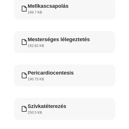
Mellkascsapolás
189.7 KB
Mesterséges lélegeztetés
192.82 KB
Pericardiocentesis
190.75 KB
Szívkatéterezés
250.5 KB