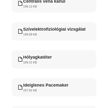
Centrális véna kanül
198.12 KB
Szívelektrofiziológiai vizsgálat
198.69 KB
Hólyagkatéter
189.31 KB
Ideiglenes Pacemaker
207.92 KB