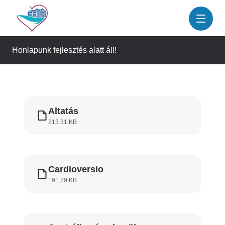
Ugrás
a
tartalomra
Honlapunk fejlesztés alatt áll!
Altatás
213.31 KB
Cardioversio
191.29 KB