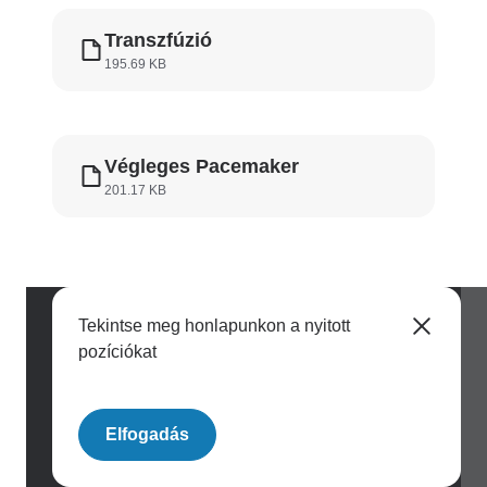
Transzfúzió
195.69 KB
Végleges Pacemaker
201.17 KB
Tekintse meg honlapunkon a nyitott
pozíciókat
Image
Elfogadás
Archívum