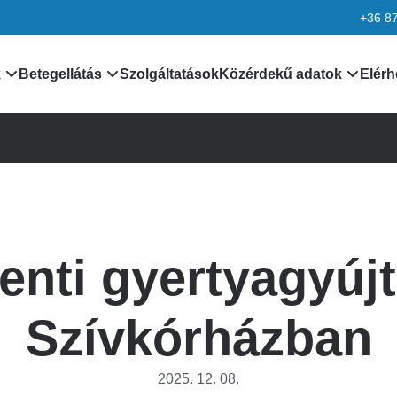
+36 8
k
Betegellátás
Szolgáltatások
Közérdekű adatok
Elérh
nformációk
Orvosaink
Általános közzétételi lis
k
Leletek, laboreredmények
Különös közzétételi list
Járóbeteg ellátás
Minőségirányítás
enti gyertyagyújt
rmációk
Betegtájékoztatók,
Adatvédelem
dokumentumok
ciók
Alapítvány
Szívkórházban
kek
Pályázatok
2025. 12. 08.