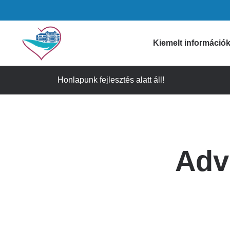
Ugrás
a
tartalomra
Domain
Kiemelt információ
menu
Honlapunk fejlesztés alatt áll!
Gyógyszertári i
for
Figyelmeztetése
Szívkórház
Időpontfoglalás
Adv
Látogatási info
(main)
Ügyeleti informá
Gyorselérési lin