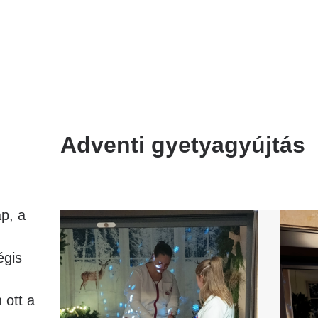
Adventi gyetyagyújtás
p, a
Image
Image
égis
 ott a