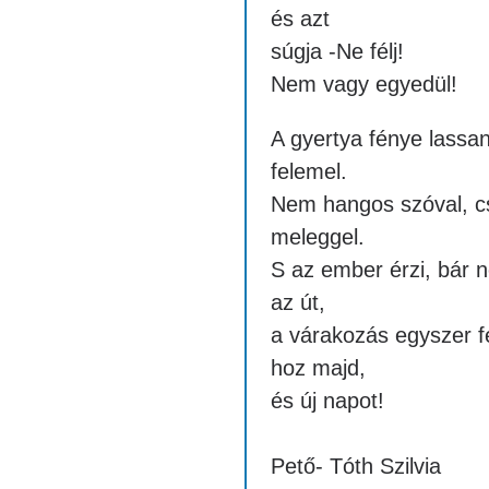
és azt
súgja -Ne félj!
Nem vagy egyedül!
A gyertya fénye lassa
felemel.
Nem hangos szóval, c
meleggel.
S az ember érzi, bár 
az út,
a várakozás egyszer f
hoz majd,
és új napot!
Pető- Tóth Szilvia