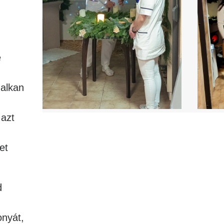
e
halkan
 azt
et
d
onyát,