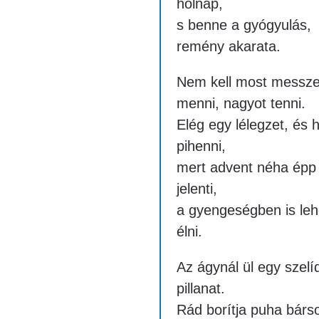
holnap,
s benne a gyógyulás,
remény akarata.
Nem kell most messz
menni, nagyot tenni.
Elég egy lélegzet, és 
pihenni,
mert advent néha épp
jelenti,
a gyengeségben is leh
élni.
Az ágynál ül egy szelí
pillanat.
Rád borítja puha bárs