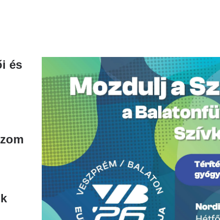
i és
Image
izom
ők