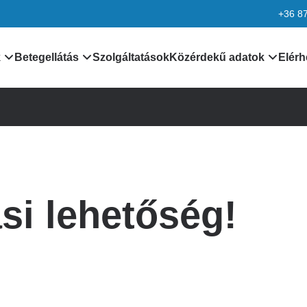
+36 8
k
Betegellátás
Szolgáltatások
Közérdekű adatok
Elérh
nformációk
Orvosaink
Általános közzétételi lis
k
Leletek, laboreredmények
Különös közzétételi list
Járóbeteg ellátás
Minőségirányítás
si lehetőség!
rmációk
Betegtájékoztatók,
Adatvédelem
dokumentumok
ciók
Alapítvány
kek
Pályázatok