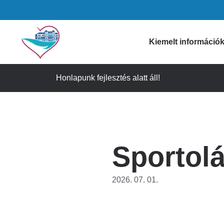
Ugrás
a
tartalomra
Domain
Kiemelt információ
menu
Honlapunk fejlesztés alatt áll!
Gyógyszertári i
for
Figyelmeztetése
Szívkórház
Időpontfoglalás
Sportolá
Látogatási info
(main)
Ügyeleti informá
2026. 07. 01.
Gyorselérési lin