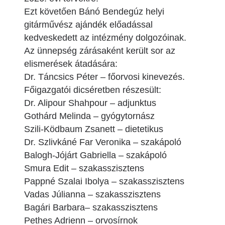
Ezt követően Bánó Bendegúz helyi
gitárművész ajándék előadással
kedveskedett az intézmény dolgozóinak.
Az ünnepség zárásaként került sor az
elismerések átadására:
Dr. Táncsics Péter – főorvosi kinevezés.
Főigazgatói dicséretben részesült:
Dr. Alipour Shahpour – adjunktus
Gothárd Melinda – gyógytornász
Szili-Ködbaum Zsanett – dietetikus
Dr. Szlivkáné Far Veronika – szakápoló
Balogh-Jójárt Gabriella – szakápoló
Smura Edit – szakasszisztens
Pappné Szalai Ibolya – szakasszisztens
Vadas Júlianna – szakasszisztens
Bagári Barbara– szakasszisztens
Pethes Adrienn – orvosírnok