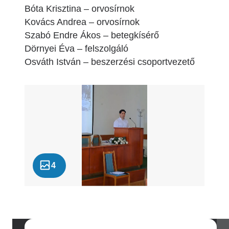
Bóta Krisztina – orvosírnok
Kovács Andrea – orvosírnok
Szabó Endre Ákos – betegkísérő
Dörnyei Éva – felszolgáló
Osváth István – beszerzési csoportvezető
4
Image