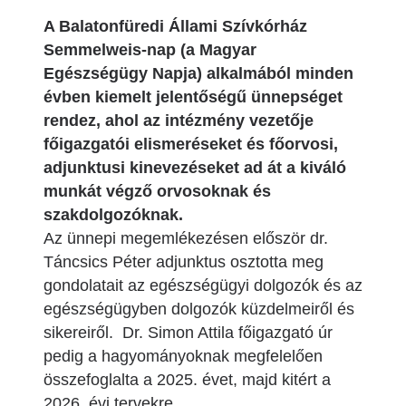
A Balatonfüredi Állami Szívkórház
Semmelweis-nap (a Magyar
Egészségügy Napja) alkalmából minden
évben kiemelt jelentőségű ünnepséget
rendez, ahol az intézmény vezetője
főigazgatói elismeréseket és főorvosi,
adjunktusi kinevezéseket ad át a kiváló
munkát végző orvosoknak és
szakdolgozóknak.
Az ünnepi megemlékezésen először dr.
Táncsics Péter adjunktus osztotta meg
gondolatait az egészségügyi dolgozók és az
egészségügyben dolgozók küzdelmeiről és
sikereiről. Dr. Simon Attila főigazgató úr
pedig a hagyományoknak megfelelően
összefoglalta a 2025. évet, majd kitért a
2026. évi tervekre.