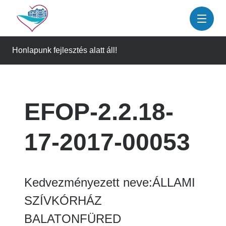
Ugrás
a
tartalomra
Honlapunk fejlesztés alatt áll!
EFOP-2.2.18-
17-2017-00053
Kedvezményezett neve:ÁLLAMI
SZÍVKÓRHÁZ
BALATONFÜRED