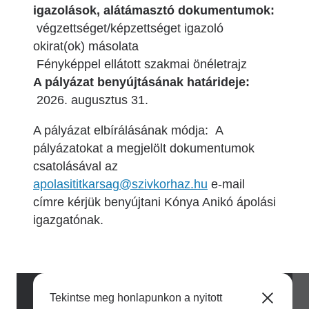
igazolások, alátámasztó dokumentumok:
végzettséget/képzettséget igazoló
okirat(ok) másolata
Fényképpel ellátott szakmai önéletrajz
A pályázat benyújtásának határideje:
2026. augusztus 31.
A pályázat elbírálásának módja: A
pályázatokat a megjelölt dokumentumok
csatolásával az
apolasititkarsag@szivkorhaz.hu
e-mail
címre kérjük benyújtani Kónya Anikó ápolási
igazgatónak.
Tekintse meg honlapunkon a nyitott