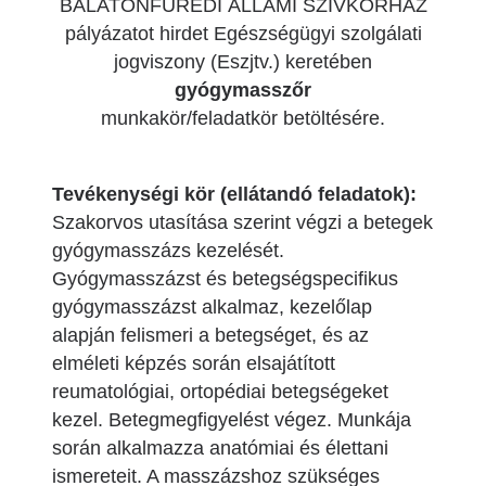
BALATONFÜREDI ÁLLAMI SZÍVKÓRHÁZ
pályázatot hirdet Egészségügyi szolgálati
jogviszony (Eszjtv.) keretében
gyógymasszőr
munkakör/feladatkör betöltésére.
Tevékenységi kör (ellátandó feladatok):
Szakorvos utasítása szerint végzi a betegek
gyógymasszázs kezelését.
Gyógymasszázst és betegségspecifikus
gyógymasszázst alkalmaz, kezelőlap
alapján felismeri a betegséget, és az
elméleti képzés során elsajátított
reumatológiai, ortopédiai betegségeket
kezel. Betegmegfigyelést végez. Munkája
során alkalmazza anatómiai és élettani
ismereteit. A masszázshoz szükséges