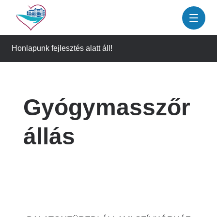
Ugrás
a
tartalomra
Honlapunk fejlesztés alatt áll!
Gyógymasszőr
állás