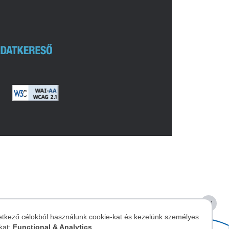
Image
etkező célokból használunk cookie-kat és kezelünk személyes
kat:
Functional & Analytics
.