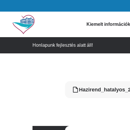
Ugrás
a
tartalomra
Domain
Kiemelt információ
menu
Honlapunk fejlesztés alatt áll!
Gyógyszertári i
for
Figyelmeztetése
Szívkórház
Időpontfoglalás
Látogatási info
(main)
Hazirend_hatalyos_
Ügyeleti informá
Gyorselérési lin