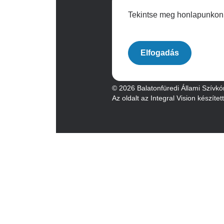
Tekintse meg honlapunkon a
Archívum
Elfogadás
© 2026 Balatonfüredi Állami Szívkó
Az oldalt az Integral Vision készítet