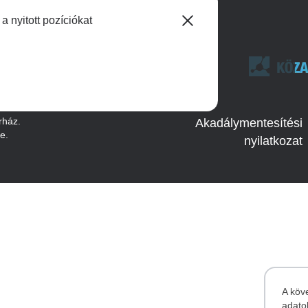
 nyitott pozíciókat
Image
Adatkezelés
rház.
Akadálymentesítési
te.
nyilatkozat
A köv
adato