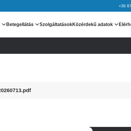
+36 8
k
Betegellátás
Szolgáltatások
Közérdekű adatok
Elérh
nformációk
Orvosaink
Általános közzétételi lis
k
Leletek, laboreredmények
Különös közzétételi list
Járóbeteg ellátás
Minőségirányítás
rmációk
Betegtájékoztatók,
Adatvédelem
20260713.pdf
dokumentumok
ciók
Alapítvány
kek
Pályázatok