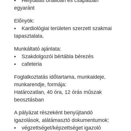
• Helytállás önállóan és csapatban
egyaránt
Előnyök:
• Kardiológiai területen szerzett szakmai
tapasztalata.
Munkáltató ajánlata:
• Szakdolgozói bértábla bérezés
• cafeteria
Foglalkoztatás időtartama, munkaideje,
munkarendje, formája:
Határozatlan, 40 óra, 12 órás műszak
beosztásban
A pályázat részeként benyújtandó
igazolások, alátámasztó dokumentumok:
• végzettséget/képzettséget igazoló