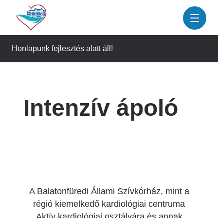
Ugrás
a
tartalomra
Honlapunk fejlesztés alatt áll!
Intenzív ápoló
A Balatonfüredi Állami Szívkórház, mint a
régió kiemelkedő kardiológiai centruma
Aktív kardiológiai osztályára és annak