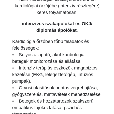
kardiológiai őrzőjébe (intenzív részlegére)
keres folyamatosan
intenzíves szakápolókat és OKJ/
diplomás ápolókat
.
Kardiológia őrzőben főbb feladatok és
felelősségek:
• Súlyos állapotú, akut kardiológiai
betegek monitorozása és ellátása
• Intenzív terápiás eszközök magabiztos
kezelése (EKG, lélegeztetőgép, infúziós
pumpák).
• Orvosi utasítások pontos végrehajtása,
gyógyszerelés, mintavételek menedzselése
• Betegek és hozzátartozók szakszerű
empatikus tájékoztatása, pszichés