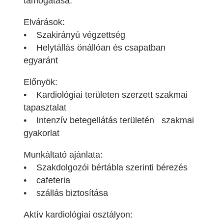
támogatása.
Elvárások:
• Szakirányú végzettség
• Helytállás önállóan és csapatban
egyaránt
Előnyök:
• Kardiológiai területen szerzett szakmai
tapasztalat
• Intenzív betegellátás területén szakmai
gyakorlat
Munkáltató ajánlata:
• Szakdolgozói bértábla szerinti bérezés
• cafeteria
• szállás biztosítása
Aktív kardiológiai osztályon: