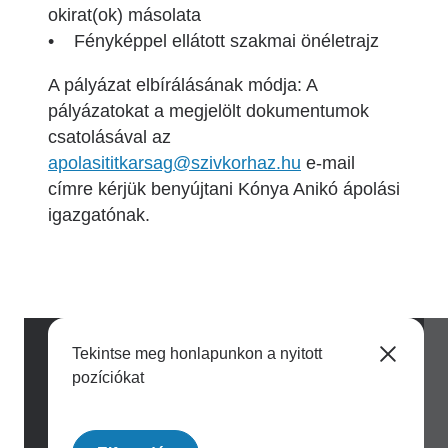
okirat(ok) másolata
• Fényképpel ellátott szakmai önéletrajz
A pályázat elbírálásának módja: A
pályázatokat a megjelölt dokumentumok
csatolásával az
apolasititkarsag@szivkorhaz.hu
e-mail
címre kérjük benyújtani Kónya Anikó ápolási
igazgatónak.
Tekintse meg honlapunkon a nyitott
pozíciókat
Image