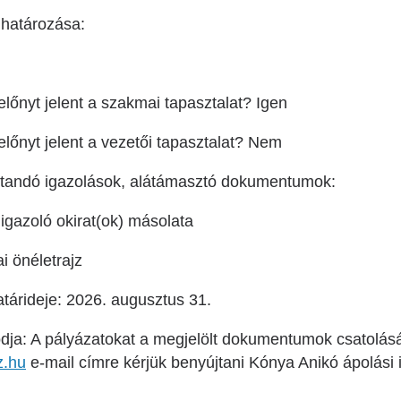
ghatározása:
előnyt jelent a szakmai tapasztalat? Igen
előnyt jelent a vezetői tapasztalat? Nem
jtandó igazolások, alátámasztó dokumentumok:
 igazoló okirat(ok) másolata
i önéletrajz
tárideje: 2026. augusztus 31.
ódja: A pályázatokat a megjelölt dokumentumok csatolás
z.hu
e-mail címre kérjük benyújtani Kónya Anikó ápolási