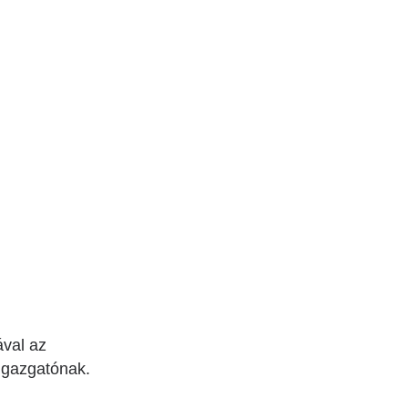
ával az
 igazgatónak.