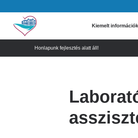
Ugrás
a
tartalomra
Domain
Kiemelt információ
menu
Honlapunk fejlesztés alatt áll!
Gyógyszertári i
for
Figyelmeztetése
Szívkórház
Időpontfoglalás
Laborat
Látogatási info
(main)
Ügyeleti informá
asszisz
Gyorselérési lin