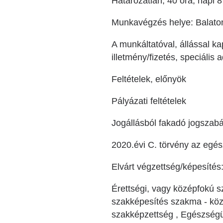
Határozatlan, 40 óra, napi 8
Munkavégzés helye: Balaton
A munkáltatóval, állással ka
illetmény/fizetés, speciális
Feltételek, előnyök
Pályázati feltételek
Jogállásból fakadó jogszabá
2020.évi C. törvény az egész
Elvárt végzettség/képesítés
Érettségi, vagy középfokú 
szakképesítés szakma - köz
szakképzettség , Egészségü