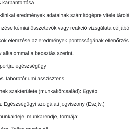
s karbantartása.
 klinikai eredmények adatainak számítógépre vitele tárolá
mzése kémiai összetevők vagy reakció vizsgálata céljábó
ások elemzése az eredmények pontosságának ellenőrzése
gy alkalommal a beosztás szerint.
portja: egészségügy
i laboratóriumi asszisztens
nek szakterülete (munkakörcsalád): Egyéb
: Egészségügyi szolgálati jogviszony (Eszjtv.)
munkaideje, munkarendje, formája: