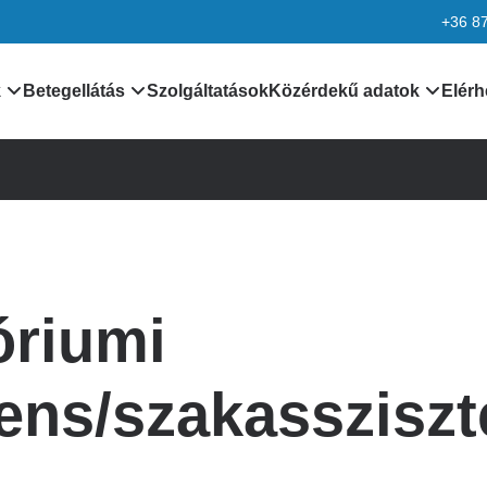
+36 8
k
Betegellátás
Szolgáltatások
Közérdekű adatok
Elérh
nformációk
Orvosaink
Általános közzétételi lis
k
Leletek, laboreredmények
Különös közzétételi list
Járóbeteg ellátás
Minőségirányítás
óriumi
rmációk
Betegtájékoztatók,
Adatvédelem
dokumentumok
ciók
Alapítvány
tens/szakasszisz
kek
Pályázatok