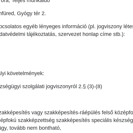
 óra, Teljes munkaidő
füred, Gyógy tér 2.
pcsolatos egyéb lényeges információ (pl. jogviszony létesí
 adatvédelmi tájékoztatás, szervezet honlap címe stb.):
lyi követelmények:
ségügyi szolgálati jogviszonyról 2.§ (3)-(8)
:
szakképesítés vagy szakképesítés-ráépülés felső középf
épfokú szakképzettség szakképesítés speciális készségf
gy, tovább nem bontható,