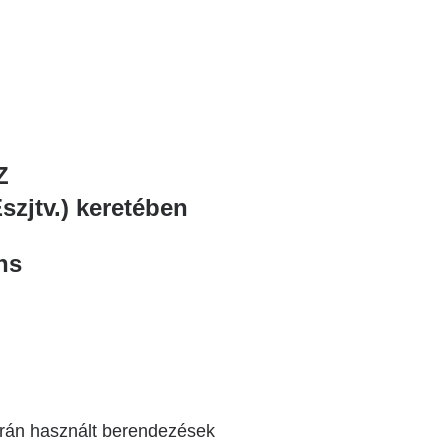
Z
szjtv.) keretében
ns
rán használt berendezések