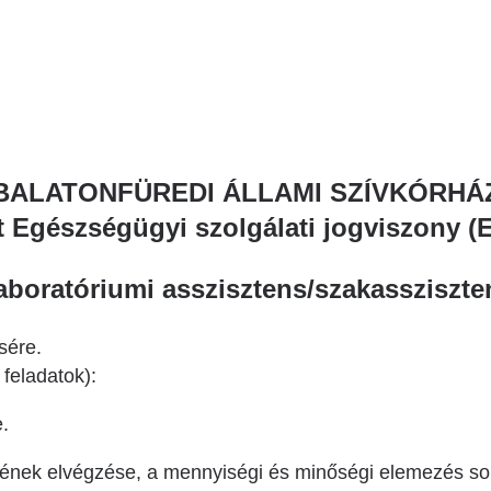
BALATONFÜREDI ÁLLAMI SZÍVKÓRHÁ
t Egészségügyi szolgálati jogviszony (E
aboratóriumi asszisztens/szakassziszte
ésére.
feladatok):
.
ének elvégzése, a mennyiségi és minőségi elemezés so