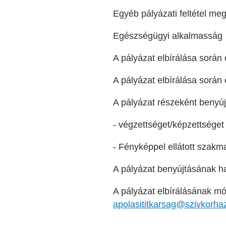
Egyéb pályázati feltétel me
Egészségügyi alkalmasság
A pályázat elbírálása során 
A pályázat elbírálása során 
A pályázat részeként benyú
- végzettséget/képzettséget
- Fényképpel ellátott szakma
A pályázat benyújtásának ha
A pályázat elbírálásának m
apolasititkarsag@szivkorha