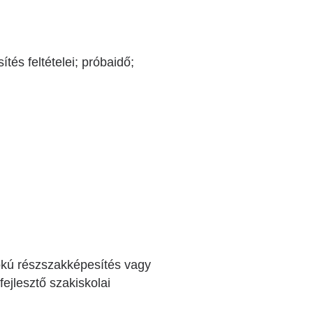
tés feltételei; próbaidő;
okú részszakképesítés vagy
ejlesztő szakiskolai