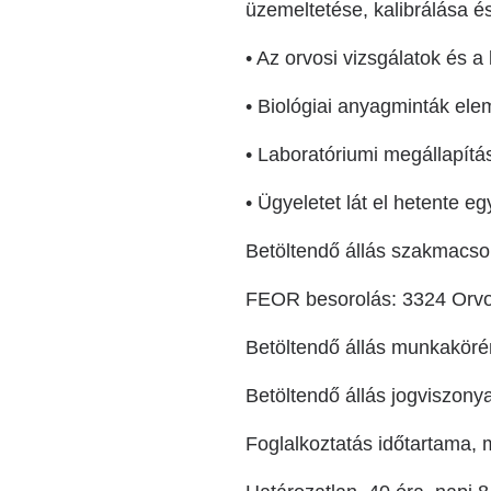
üzemeltetése, kalibrálása é
• Az orvosi vizsgálatok és a
• Biológiai anyagminták ele
• Laboratóriumi megállapít
• Ügyeletet lát el hetente e
Betöltendő állás szakmacso
FEOR besorolás: 3324 Orvos
Betöltendő állás munkaköré
Betöltendő állás jogviszonya
Foglalkoztatás időtartama, 