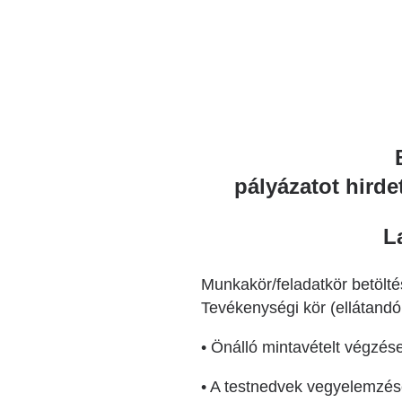
pályázatot hirde
L
Munkakör/feladatkör betölt
Tevékenységi kör (ellátandó 
• Önálló mintavételt végzése
• A testnedvek vegyelemzés