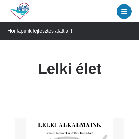
Ugrás
a
tartalomra
Honlapunk fejlesztés alatt áll!
Lelki élet