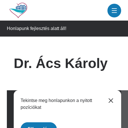
Ugrás
a
tartalomra
Honlapunk fejlesztés alatt áll!
Dr. Ács Károly
Tekintse meg honlapunkon a nyitott
pozíciókat
Image