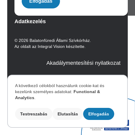
Elfogadás
Archívum
Adatkezelés
© 2026 Balatonfüredi Állami Szívkórház.
Az oldalt az Integral Vision készítette.
Akadálymentesítési nyilatkozat
Image
A következő célokból használunk cookie-kat és
kezelünk személyes adatokat:
Functional &
Személyes
Analytics
.
adatok
Testreszabás
Elutasítás
Elfogadás
és