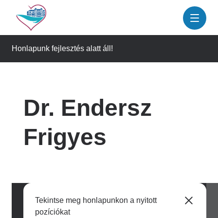
Ugrás
a
tartalomra
Honlapunk fejlesztés alatt áll!
Dr. Endersz
Frigyes
Tekintse meg honlapunkon a nyitott
pozíciókat