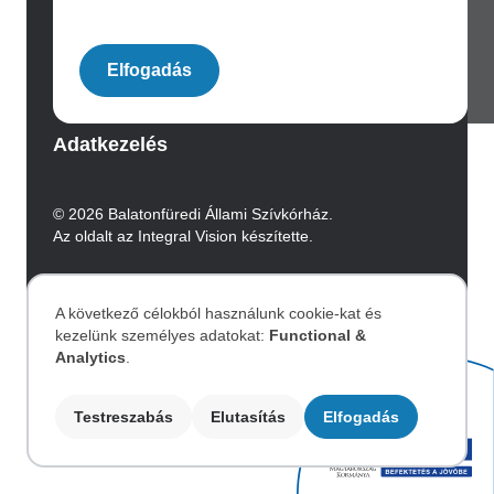
Image
Elfogadás
Archívum
Adatkezelés
© 2026 Balatonfüredi Állami Szívkórház.
Az oldalt az Integral Vision készítette.
Akadálymentesítési nyilatkozat
A következő célokból használunk cookie-kat és
kezelünk személyes adatokat:
Functional &
Személyes
Image
Analytics
.
adatok
Testreszabás
Elutasítás
Elfogadás
és