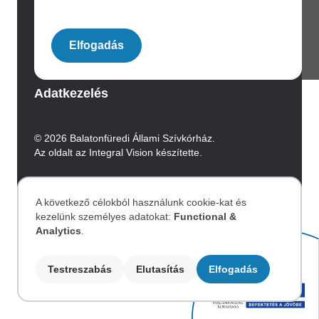
Image
Elfogadás
Archívum
Adatkezelés
© 2026 Balatonfüredi Állami Szívkórház.
Az oldalt az Integral Vision készítette.
Akadálymentesítési nyilatkozat
A következő célokból használunk cookie-kat és
kezelünk személyes adatokat:
Functional &
Személyes
Image
Analytics
.
adatok
Testreszabás
Elutasítás
Elfogadás
és