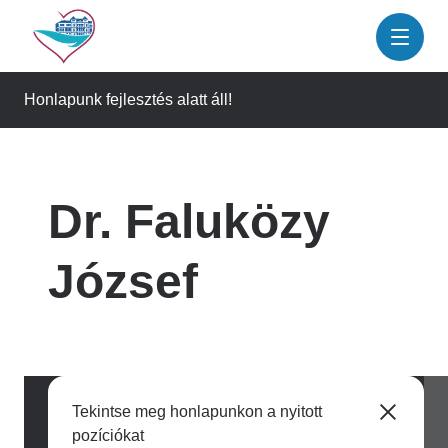
Ugrás
a
tartalomra
Honlapunk fejlesztés alatt áll!
Dr. Faluközy
József
Tekintse meg honlapunkon a nyitott
pozíciókat