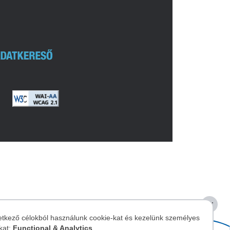
Image
etkező célokból használunk cookie-kat és kezelünk személyes
kat:
Functional & Analytics
.