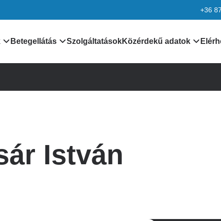
+36 8
k
Betegellátás
Szolgáltatások
Közérdekű adatok
Elérh
nformációk
Orvosaink
Általános közzétételi lis
k
Leletek, laboreredmények
Különös közzétételi list
Járóbeteg ellátás
Minőségirányítás
sár István
rmációk
Betegtájékoztatók,
Adatvédelem
dokumentumok
ciók
Alapítvány
kek
Pályázatok