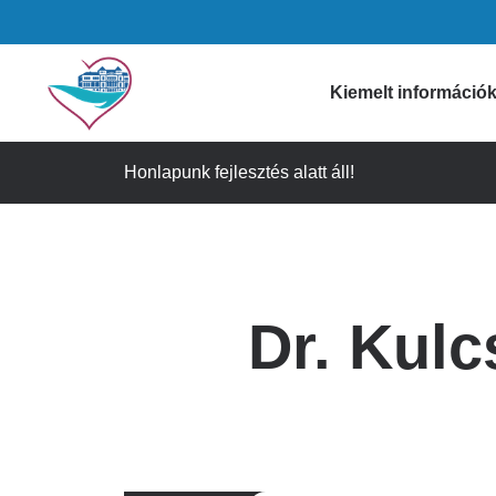
Ugrás
a
tartalomra
Domain
Kiemelt információ
menu
Honlapunk fejlesztés alatt áll!
Gyógyszertári i
for
Figyelmeztetése
Szívkórház
Időpontfoglalás
Dr. Kulc
Látogatási info
(main)
Ügyeleti informá
Gyorselérési lin