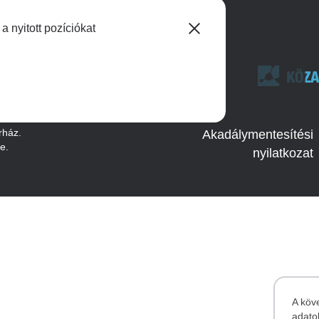
 nyitott pozíciókat
Image
Adatkezelés
rház.
Akadálymentesítési
te.
nyilatkozat
A köv
adato