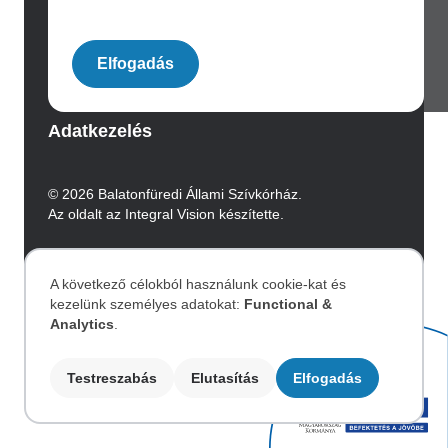
Image
Elfogadás
Archívum
Adatkezelés
© 2026 Balatonfüredi Állami Szívkórház.
Az oldalt az Integral Vision készítette.
Akadálymentesítési nyilatkozat
A következő célokból használunk cookie-kat és
kezelünk személyes adatokat:
Functional &
Személyes
Image
Analytics
.
adatok
Testreszabás
Elutasítás
Elfogadás
és