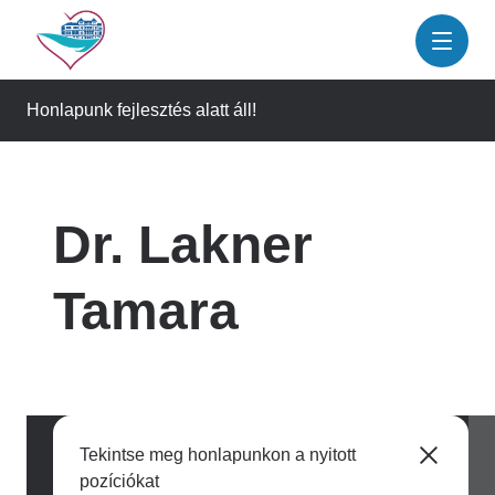
Ugrás
a
tartalomra
Honlapunk fejlesztés alatt áll!
Dr. Lakner
Tamara
Tekintse meg honlapunkon a nyitott
pozíciókat