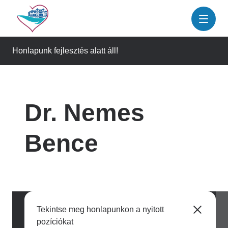
Ugrás
a
tartalomra
Honlapunk fejlesztés alatt áll!
Dr. Nemes
Bence
Tekintse meg honlapunkon a nyitott
pozíciókat