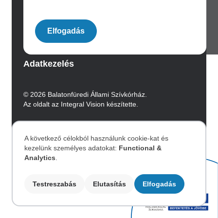
Image
Elfogadás
Archívum
Adatkezelés
© 2026 Balatonfüredi Állami Szívkórház.
Az oldalt az Integral Vision készítette.
Akadálymentesítési nyilatkozat
A következő célokból használunk cookie-kat és
kezelünk személyes adatokat:
Functional &
Személyes
Image
Analytics
.
adatok
Testreszabás
Elutasítás
Elfogadás
és