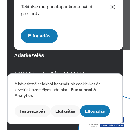
Tekintse meg honlapunkon a nyitott
pozíciókat
Image
Elfogadás
Archívum
Adatkezelés
© 2026 Balatonfüredi Állami Szívkórház.
Az oldalt az Integral Vision készítette.
A következő célokból használunk cookie-kat és
kezelünk személyes adatokat:
Functional &
Személyes
Akadálymentesítési nyilatkozat
Analytics
.
adatok
Testreszabás
Elutasítás
Elfogadás
Image
és