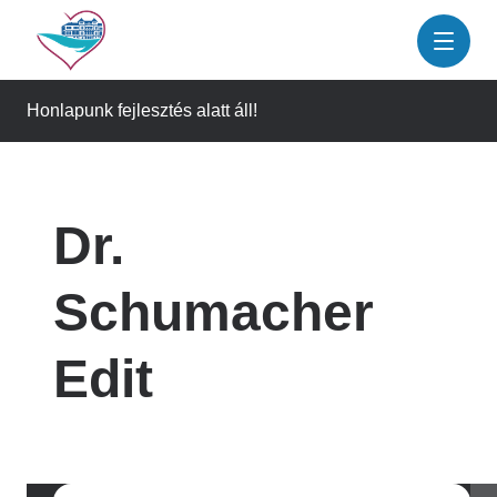
Ugrás
a
tartalomra
Honlapunk fejlesztés alatt áll!
Dr.
Schumacher
Edit