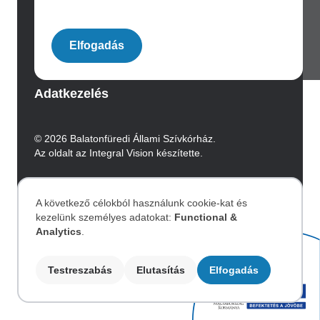
Image
Elfogadás
Archívum
Adatkezelés
© 2026 Balatonfüredi Állami Szívkórház.
Az oldalt az Integral Vision készítette.
Akadálymentesítési nyilatkozat
A következő célokból használunk cookie-kat és
kezelünk személyes adatokat:
Functional &
Személyes
Image
Analytics
.
adatok
Testreszabás
Elutasítás
Elfogadás
és