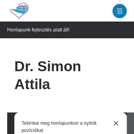
Ugrás
a
tartalomra
Honlapunk fejlesztés alatt áll!
Dr. Simon
Attila
Tekintse meg honlapunkon a nyitott
pozíciókat