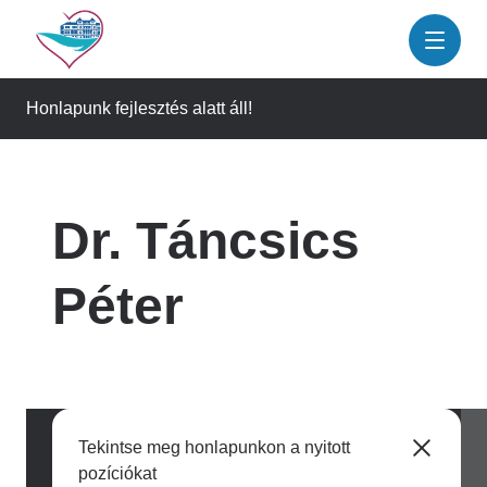
Ugrás
a
tartalomra
Honlapunk fejlesztés alatt áll!
Dr. Táncsics
Péter
Tekintse meg honlapunkon a nyitott
pozíciókat