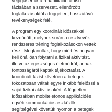
végigkísértük a rehabilitáció utolsó
fázisában a szervezett, ellenőrzött
foglalkozásoktól a független, hosszútávú
tevékenységek felé.
A program egy koordinált időszakkal
kezdődött, melynek során a résztvevők
rendszeres tréning foglalkozásokon vettek
részt. Megtanulták, hogy miért és hogyan
kell önállóan folytatni a fizikai aktivitást,
illetve az egészséges életmódról, annak
fontosságáról kaptak tájékoztatást. A
koordinált fázist követően a betegek
fokozatosan váltak egyre inkább felelőssé a
saját fizikai aktivitásukért. A független
időszakban mobiltelefonos applikációés
egyéb kommunkációs eszközök
segítségével követtük nyomon a betegek