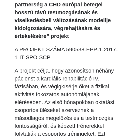
partnerség a CHD európai betegei
hosszú távú testmozgásának és
viselkedésbeli változásának modellje
kidolgozására, végrehajtására és
értékelésére” projekt
A PROJEKT SZÁMA 590538-EPP-1-2017-
1-IT-SPO-SCP
A projekt célja, hogy azonosítson néhány
pácienst a kardiális rehabilitáció IV.
fázisában, és végigkísérje őket a fizikai
aktivitás fokozatos autonómiájának
elérésében. Az első hónapokban oktatási
csoportos üléseket szerveznek a
másodlagos megelőzés és a testmozgás
fontosságáról, és képzett trénerekkel
folytatják a csoportos tréningeket. Ezt