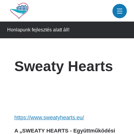
Ugrás
a
tartalomra
Honlapunk fejlesztés alatt áll!
Sweaty Hearts
https://www.sweatyhearts.eu/
A „SWEATY HEARTS - Együttműködési