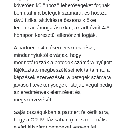
követően különböző lehetőségeket fognak
bemutatni a betegek számára, és hosszú
távú fizikai aktivitásra ösztönzik őket,
technikai támogatásokkal; az adhéziót 4-5
hónapon keresztül ellenőrizni fogják.
A partnerek 4 ülésen vesznek részt;
mindannyiuktól elvárják, hogy
meghatározzák a betegek számára nyújtott
tájékoztató megbeszéléseinek tartalmát, a
képzések szervezését, a betegek számára
javasolt tevékenységek listáját, végül pedig
az eredmények elemzését és
megszervezését.
Saját országukban a partnert felkérik arra,
hogy a CR IV. fázisában (nincs minimális
elvárt létszám) betegeket vegyen fel,