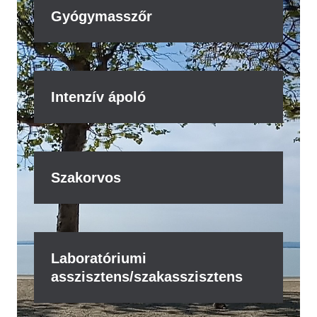
Gyógymasszőr
Intenzív ápoló
Szakorvos
Laboratóriumi
asszisztens/szakasszisztens