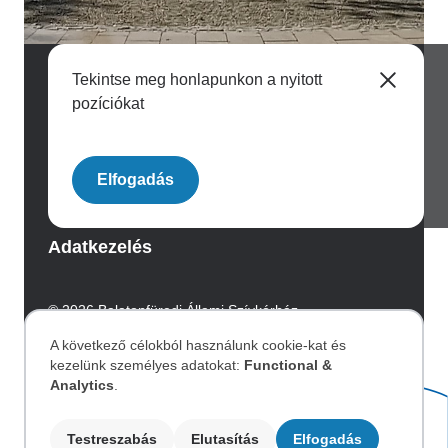
Tekintse meg honlapunkon a nyitott
pozíciókat
Image
Elfogadás
Archívum
Adatkezelés
© 2026 Balatonfüredi Állami Szívkórház.
Az oldalt az Integral Vision készítette.
A következő célokból használunk cookie-kat és
kezelünk személyes adatokat:
Functional &
Személyes
Akadálymentesítési nyilatkozat
Analytics
.
adatok
Testreszabás
Elutasítás
Elfogadás
Image