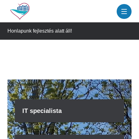
Ugrás
a
tartalomra
Honlapunk fejlesztés alatt áll!
IT specialista